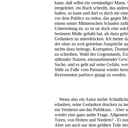
kann, daß selbst ein verständiger Mann, 
irregeleitet, ein Buch schreibt, das and
halten, so kann und darf es doch nie ei
vor dem Publico zu reden, das gegen Mor
einem seiner Mitmenschen Schaden zufüg
Unterredung ist, so ist sie doch eine so
besinnen Muße gehabt hat, als dazu gehör
Gedanken zu unterdrücken. Ich meine dah
der ohne zu weit getriebne Ansprüche auft
nichts dazu beitrage, Korruption, Dummhe
zu schreiben, Wahl des Gegenstands, Ei
stiftender Nutzen, einzunehmender Gewinn
Sache, und es geht auf seine Gefahr, we
Stille zu Fuße vom Parnasse wieder her
Rezensenten parforce gejagt zu werden.
Wenn also ein Autor nichts Schädliche
erlauben, seine Gedanken drucken zu las
ein Verdienst um das Publikum. - Aber 
wieder eine ganz andre Frage. Allgemei
Toren, von Hohen und Niedern? - Ei nun
Aber um auch nur dem größten Teile der 