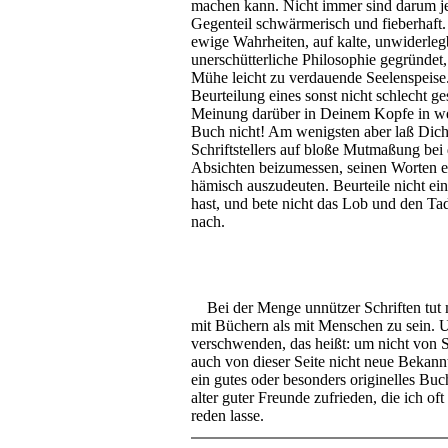
machen kann. Nicht immer sind darum jen
Gegenteil schwärmerisch und fieberhaft.
ewige Wahrheiten, auf kalte, unwiderle
unerschütterliche Philosophie gegründet
Mühe leicht zu verdauende Seelenspeise. 
Beurteilung eines sonst nicht schlecht 
Meinung darüber in Deinem Kopfe in welc
Buch nicht! Am wenigsten aber laß Dich 
Schriftstellers auf bloße Mutmaßung bei
Absichten beizumessen, seinen Worten 
hämisch auszudeuten. Beurteile nicht ei
hast, und bete nicht das Lob und den Tad
nach.
Bei der Menge unnützer Schriften tut 
mit Büchern als mit Menschen zu sein. U
verschwenden, das heißt: um nicht von S
auch von dieser Seite nicht neue Bekann
ein gutes oder besonders originelles Bu
alter guter Freunde zufrieden, die ich o
reden lasse.